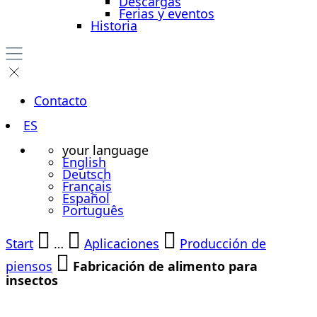
Descargas
Ferias y eventos
Historia
Contacto
ES
your language
English
Deutsch
Français
Español
Português
Start
…
Aplicaciones
Producción de
piensos
Fabricación de alimento para
insectos