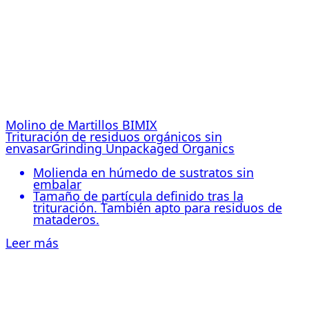
Molino de Martillos BIMIX
Trituración de residuos orgánicos sin
envasarGrinding Unpackaged Organics
Molienda en húmedo de sustratos sin
embalar
Tamaño de partícula definido tras la
trituración. También apto para residuos de
mataderos.
Leer más