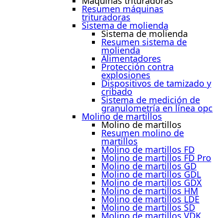
Máquinas trituradoras
Resumen máquinas
trituradoras
Sistema de molienda
Sistema de molienda
Resumen sistema de
molienda
Alimentadores
Protección contra
explosiones
Dispositivos de tamizado y
cribado
Sistema de medición de
granulometría en línea opc
Molino de martillos
Molino de martillos
Resumen molino de
martillos
Molino de martillos FD
Molino de martillos FD Pro
Molino de martillos GD
Molino de martillos GDL
Molino de martillos GDX
Molino de martillos HM
Molino de martillos LDE
Molino de martillos SD
Molino de martillos VDK