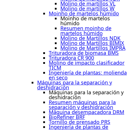
Molino de martillos VL
Molino de martillos W
Moinho de martelos húmido
Moinho de martelos
húmido
Resumen moinho de
martelos húmido
Molino de Martillos NDK
Molino de Martillos BIMIX
Molino de Martillos IMPRA
Trituradora de biomasa BMS
Trituradora CR 900
Molino de impacto clasificador
TICM
Ingeniería de plantas: molienda
en seco
Máquinas para la separación y
deshidración
Máquinas para la separación y
deshidración
Resumen máquinas para la
separación y deshidración
Máquina desempacadora DRM
BioRefiner BRF
Tornillo de prensado PRS
Ingeniería de plantas de