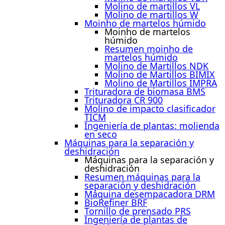
Molino de martillos VL
Molino de martillos W
Moinho de martelos húmido
Moinho de martelos
húmido
Resumen moinho de
martelos húmido
Molino de Martillos NDK
Molino de Martillos BIMIX
Molino de Martillos IMPRA
Trituradora de biomasa BMS
Trituradora CR 900
Molino de impacto clasificador
TICM
Ingeniería de plantas: molienda
en seco
Máquinas para la separación y
deshidración
Máquinas para la separación y
deshidración
Resumen máquinas para la
separación y deshidración
Máquina desempacadora DRM
BioRefiner BRF
Tornillo de prensado PRS
Ingeniería de plantas de