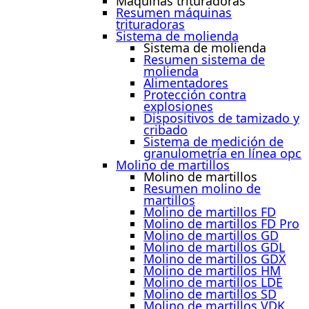
Máquinas trituradoras
Resumen máquinas
trituradoras
Sistema de molienda
Sistema de molienda
Resumen sistema de
molienda
Alimentadores
Protección contra
explosiones
Dispositivos de tamizado y
cribado
Sistema de medición de
granulometría en línea opc
Molino de martillos
Molino de martillos
Resumen molino de
martillos
Molino de martillos FD
Molino de martillos FD Pro
Molino de martillos GD
Molino de martillos GDL
Molino de martillos GDX
Molino de martillos HM
Molino de martillos LDE
Molino de martillos SD
Molino de martillos VDK