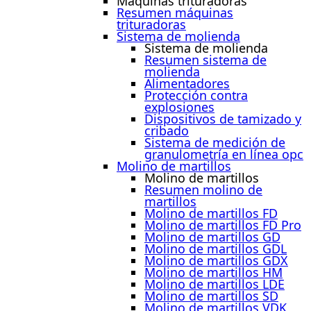
Máquinas trituradoras
Resumen máquinas
trituradoras
Sistema de molienda
Sistema de molienda
Resumen sistema de
molienda
Alimentadores
Protección contra
explosiones
Dispositivos de tamizado y
cribado
Sistema de medición de
granulometría en línea opc
Molino de martillos
Molino de martillos
Resumen molino de
martillos
Molino de martillos FD
Molino de martillos FD Pro
Molino de martillos GD
Molino de martillos GDL
Molino de martillos GDX
Molino de martillos HM
Molino de martillos LDE
Molino de martillos SD
Molino de martillos VDK