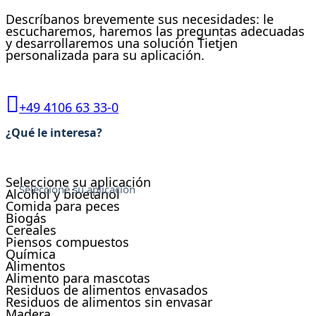
Descríbanos brevemente sus necesidades: le
escucharemos, haremos las preguntas adecuadas
y desarrollaremos una solución Tietjen
personalizada para su aplicación.
+49 4106 63 33-0
Formulario
de
¿Qué le interesa?
contacto
Seleccione su aplicación
Seleccione su aplicación
Seleccione su aplicación
Alcohol y bioetanol
Comida para peces
Biogás
Cereales
Piensos compuestos
Química
Alimentos
Alimento para mascotas
Residuos de alimentos envasados
Residuos de alimentos sin envasar
Madera