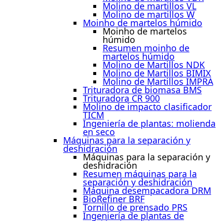
Molino de martillos VL
Molino de martillos W
Moinho de martelos húmido
Moinho de martelos
húmido
Resumen moinho de
martelos húmido
Molino de Martillos NDK
Molino de Martillos BIMIX
Molino de Martillos IMPRA
Trituradora de biomasa BMS
Trituradora CR 900
Molino de impacto clasificador
TICM
Ingeniería de plantas: molienda
en seco
Máquinas para la separación y
deshidración
Máquinas para la separación y
deshidración
Resumen máquinas para la
separación y deshidración
Máquina desempacadora DRM
BioRefiner BRF
Tornillo de prensado PRS
Ingeniería de plantas de