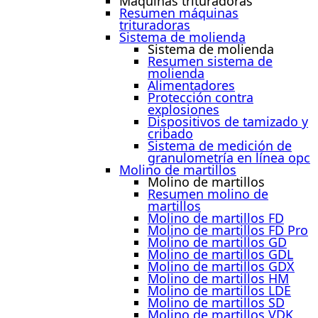
Máquinas trituradoras
Resumen máquinas
trituradoras
Sistema de molienda
Sistema de molienda
Resumen sistema de
molienda
Alimentadores
Protección contra
explosiones
Dispositivos de tamizado y
cribado
Sistema de medición de
granulometría en línea opc
Molino de martillos
Molino de martillos
Resumen molino de
martillos
Molino de martillos FD
Molino de martillos FD Pro
Molino de martillos GD
Molino de martillos GDL
Molino de martillos GDX
Molino de martillos HM
Molino de martillos LDE
Molino de martillos SD
Molino de martillos VDK