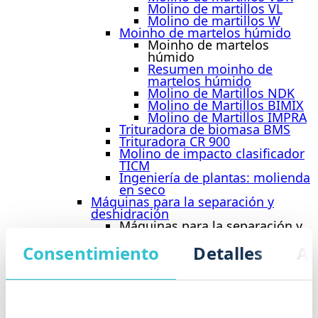
Molino de martillos VL
Molino de martillos W
Moinho de martelos húmido
Moinho de martelos
húmido
Resumen moinho de
martelos húmido
Molino de Martillos NDK
Molino de Martillos BIMIX
Molino de Martillos IMPRA
Trituradora de biomasa BMS
Trituradora CR 900
Molino de impacto clasificador
TICM
Ingeniería de plantas: molienda
en seco
Máquinas para la separación y
deshidración
Máquinas para la separación y
deshidración
Consentimiento
Detalles
Ac
Resumen máquinas para la
separación y deshidración
Máquina desempacadora DRM
BioRefiner BRF
Tornillo de prensado PRS
Ingeniería de plantas de