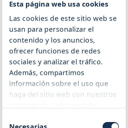
gestión de residuos
Esta página web usa cookies
Referencias
Servicio
Nuestros servicios
Las cookies de este sitio web se
Nuestro servicio le acompaña a lo
largo de todo el ciclo de vida de su
usan para personalizar el
instalación —desde la puesta en
marcha, pasando por el
contenido y los anuncios,
mantenimiento y los repuestos,
hasta la modernización y la
ofrecer funciones de redes
optimización de procesos—, para
que su producción funcione de
forma fiable y rentable.
sociales y analizar el tráfico.
Resumen servicios
Además, compartimos
información sobre el uso que
haga del sitio web con nuestros
partners de redes sociales,
Servicio
publicidad y análisis web,
Selección
Asesoramiento ATEX
Optimización de plantas
de
Necesarias
quienes pueden combinarla con
Carrera