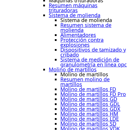
Máquinas trituradoras
Resumen máquinas
trituradoras
Sistema de molienda
Sistema de molienda
Resumen sistema de
molienda
Alimentadores
Protección contra
explosiones
Dispositivos de tamizado y
cribado
Sistema de medición de
granulometría en línea opc
Molino de martillos
Molino de martillos
Resumen molino de
martillos
Molino de martillos FD
Molino de martillos FD Pro
Molino de martillos GD
Molino de martillos GDL
Molino de martillos GDX
Molino de martillos HM
Molino de martillos LDE
Molino de martillos SD
Molino de martillos VDK