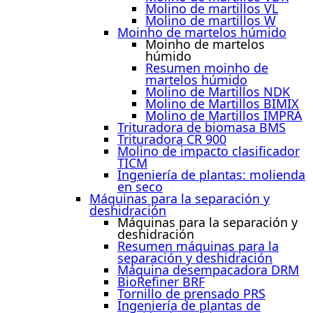
Molino de martillos VL
Molino de martillos W
Moinho de martelos húmido
Moinho de martelos
húmido
Resumen moinho de
martelos húmido
Molino de Martillos NDK
Molino de Martillos BIMIX
Molino de Martillos IMPRA
Trituradora de biomasa BMS
Trituradora CR 900
Molino de impacto clasificador
TICM
Ingeniería de plantas: molienda
en seco
Máquinas para la separación y
deshidración
Máquinas para la separación y
deshidración
Resumen máquinas para la
separación y deshidración
Máquina desempacadora DRM
BioRefiner BRF
Tornillo de prensado PRS
Ingeniería de plantas de