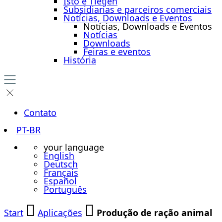
Isto é Tietjen
Subsidiarias e parceiros comerciais
Notícias, Downloads e Eventos
Notícias, Downloads e Eventos
Notícias
Downloads
Feiras e eventos
História
Contato
PT-BR
your language
English
Deutsch
Français
Español
Português
Start
Aplicações
Produção de ração animal