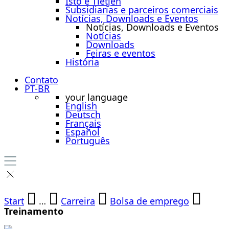
Isto é Tietjen
Subsidiarias e parceiros comerciais
Notícias, Downloads e Eventos
Notícias, Downloads e Eventos
Notícias
Downloads
Feiras e eventos
História
Contato
PT-BR
your language
English
Deutsch
Français
Español
Português
Start
…
Carreira
Bolsa de emprego
Treinamento