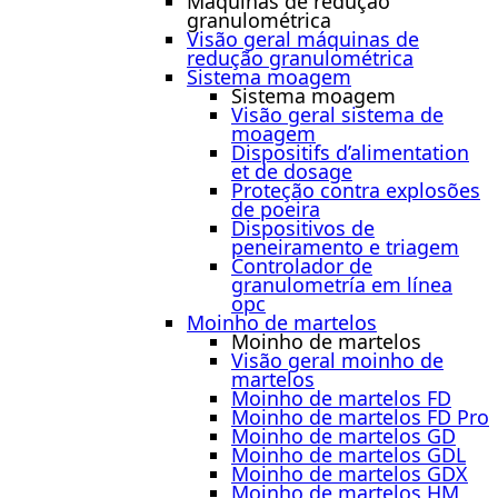
Máquinas de redução
granulométrica
Visão geral máquinas de
redução granulométrica
Sistema moagem
Sistema moagem
Visão geral sistema de
moagem
Dispositifs d’alimentation
et de dosage
Proteção contra explosões
de poeira
Dispositivos de
peneiramento e triagem
Controlador de
granulometría em línea
opc
Moinho de martelos
Moinho de martelos
Visão geral moinho de
martelos
Moinho de martelos FD
Moinho de martelos FD Pro
Moinho de martelos GD
Moinho de martelos GDL
Moinho de martelos GDX
Moinho de martelos HM