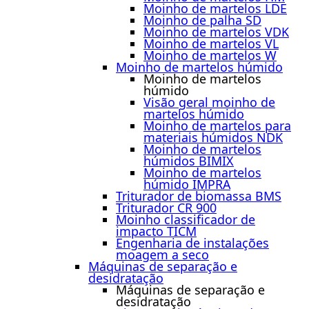
Moinho de martelos LDE
Moinho de palha SD
Moinho de martelos VDK
Moinho de martelos VL
Moinho de martelos W
Moinho de martelos húmido
Moinho de martelos
húmido
Visão geral moinho de
martelos húmido
Moinho de martelos para
materiais húmidos NDK
Moinho de martelos
húmidos BIMIX
Moinho de martelos
húmido IMPRA
Triturador de biomassa BMS
Triturador CR 900
Moinho classificador de
impacto TICM
Engenharia de instalações
moagem a seco
Máquinas de separação e
desidratação
Máquinas de separação e
desidratação