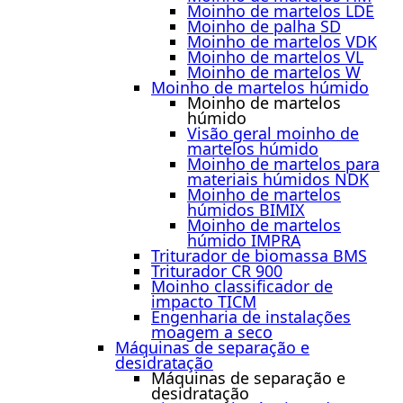
Moinho de martelos LDE
Moinho de palha SD
Moinho de martelos VDK
Moinho de martelos VL
Moinho de martelos W
Moinho de martelos húmido
Moinho de martelos
húmido
Visão geral moinho de
martelos húmido
Moinho de martelos para
materiais húmidos NDK
Moinho de martelos
húmidos BIMIX
Moinho de martelos
húmido IMPRA
Triturador de biomassa BMS
Triturador CR 900
Moinho classificador de
impacto TICM
Engenharia de instalações
moagem a seco
Máquinas de separação e
desidratação
Máquinas de separação e
desidratação