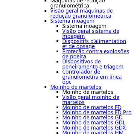
Máquinas de redução
granulométrica
Visão geral máquinas de
redução granulométrica
Sistema moagem
Sistema moagem
Visão geral sistema de
moagem
Dispositifs d’alimentation
et de dosage
Proteção contra explosões
de poeira
Dispositivos de
peneiramento e triagem
Controlador de
granulometría em línea
opc
Moinho de martelos
Moinho de martelos
Visão geral moinho de
martelos
Moinho de martelos FD
Moinho de martelos FD Pro
Moinho de martelos GD
Moinho de martelos GDL
Moinho de martelos GDX
Moinho de martelos HM