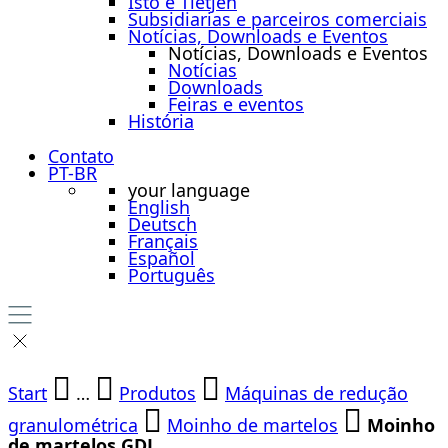
Isto é Tietjen
Subsidiarias e parceiros comerciais
Notícias, Downloads e Eventos
Notícias, Downloads e Eventos
Notícias
Downloads
Feiras e eventos
História
Contato
PT-BR
your language
English
Deutsch
Français
Español
Português
Start
…
Produtos
Máquinas de redução
granulométrica
Moinho de martelos
Moinho
de martelos GDL