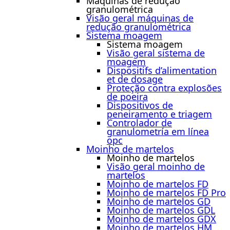
Máquinas de redução
granulométrica
Visão geral máquinas de
redução granulométrica
Sistema moagem
Sistema moagem
Visão geral sistema de
moagem
Dispositifs d’alimentation
et de dosage
Proteção contra explosões
de poeira
Dispositivos de
peneiramento e triagem
Controlador de
granulometría em línea
opc
Moinho de martelos
Moinho de martelos
Visão geral moinho de
martelos
Moinho de martelos FD
Moinho de martelos FD Pro
Moinho de martelos GD
Moinho de martelos GDL
Moinho de martelos GDX
Moinho de martelos HM