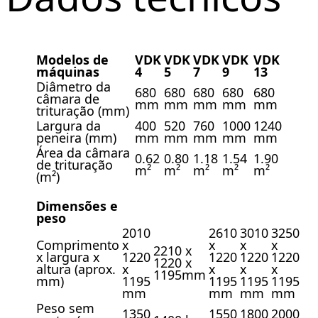
Modelos de
VDK
VDK
VDK
VDK
VDK
máquinas
4
5
7
9
13
Diâmetro da
680
680
680
680
680
câmara de
mm
mm
mm
mm
mm
trituração (mm)
Largura da
400
520
760
1000
1240
peneira (mm)
mm
mm
mm
mm
mm
Área da câmara
0.62
0.80
1.18
1.54
1.90
de trituração
m²
m²
m²
m²
m²
(m²)
Dimensões e
peso
2010
2610
3010
3250
Comprimento
x
x
x
x
2210 x
x largura x
1220
1220
1220
1220
1220 x
altura (aprox.
x
x
x
x
1195mm
mm)
1195
1195
1195
1195
mm
mm
mm
mm
Peso sem
1350
1550
1800
2000