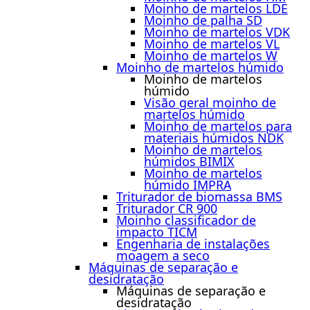
Moinho de martelos LDE
Moinho de palha SD
Moinho de martelos VDK
Moinho de martelos VL
Moinho de martelos W
Moinho de martelos húmido
Moinho de martelos
húmido
Visão geral moinho de
martelos húmido
Moinho de martelos para
materiais húmidos NDK
Moinho de martelos
húmidos BIMIX
Moinho de martelos
húmido IMPRA
Triturador de biomassa BMS
Triturador CR 900
Moinho classificador de
impacto TICM
Engenharia de instalações
moagem a seco
Máquinas de separação e
desidratação
Máquinas de separação e
desidratação