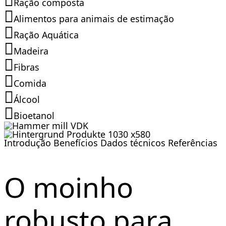
Ração composta
Alimentos para animais de estimação
Ração Aquática
Madeira
Fibras
Comida
Álcool
Bioetanol
Introdução
Benefícios
Dados técnicos
Referências
O moinho
robusto para