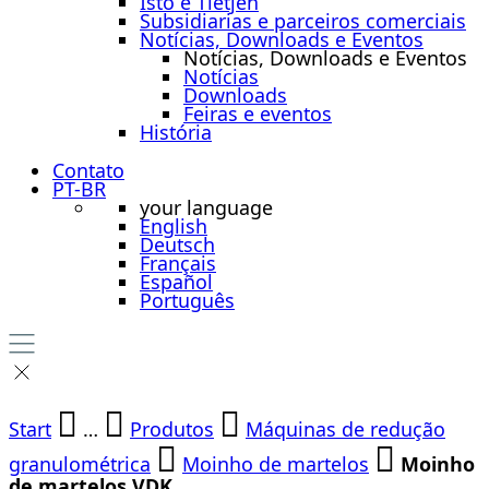
Isto é Tietjen
Subsidiarias e parceiros comerciais
Notícias, Downloads e Eventos
Notícias, Downloads e Eventos
Notícias
Downloads
Feiras e eventos
História
Contato
PT-BR
your language
English
Deutsch
Français
Español
Português
Start
…
Produtos
Máquinas de redução
granulométrica
Moinho de martelos
Moinho
de martelos VDK