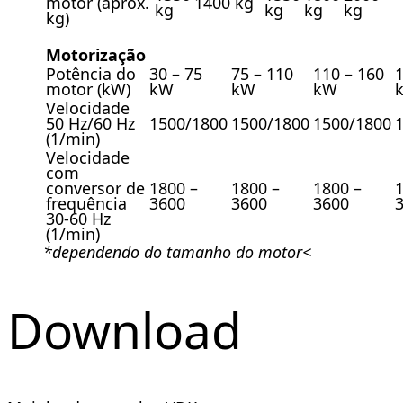
motor (aprox.
1400 kg
kg
kg
kg
kg
kg)
Motorização
Potência do
30 – 75
75 – 110
110 – 160
1
motor (kW)
kW
kW
kW
Velocidade
50 Hz/60 Hz
1500/1800
1500/1800
1500/1800
(1/min)
Velocidade
com
conversor de
1800 –
1800 –
1800 –
1
frequência
3600
3600
3600
30-60 Hz
(1/min)
*dependendo do tamanho do motor<
Download