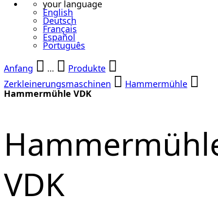
your language
English
Deutsch
Français
Español
Português
Anfang
…
Produkte
Zerkleinerungsmaschinen
Hammermühle
Hammermühle VDK
Hammermühl
VDK