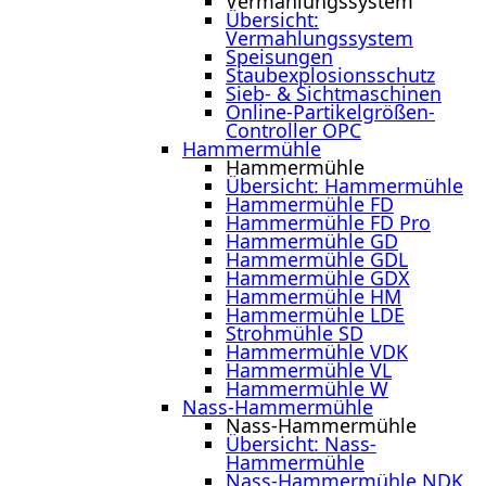
Vermahlungssystem
Übersicht:
Vermahlungssystem
Speisungen
Staubexplosionsschutz
Sieb- & Sichtmaschinen
Online-Partikelgrößen-
Controller OPC
Hammermühle
Hammermühle
Übersicht: Hammermühle
Hammermühle FD
Hammermühle FD Pro
Hammermühle GD
Hammermühle GDL
Hammermühle GDX
Hammermühle HM
Hammermühle LDE
Strohmühle SD
Hammermühle VDK
Hammermühle VL
Hammermühle W
Nass-Hammermühle
Nass-Hammermühle
Übersicht: Nass-
Hammermühle
Nass-Hammermühle NDK