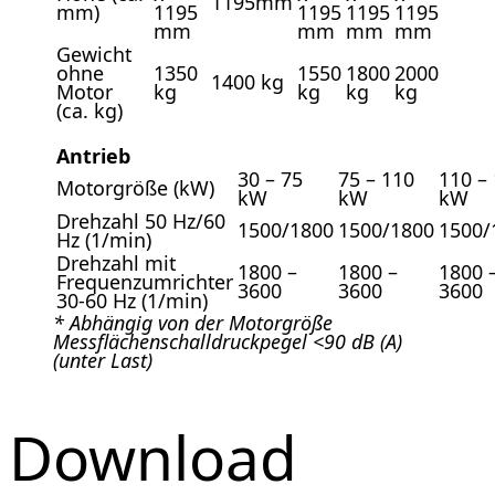
1195mm
mm)
1195
1195
1195
1195
mm
mm
mm
mm
Gewicht
ohne
1350
1550
1800
2000
1400 kg
Motor
kg
kg
kg
kg
(ca. kg)
Antrieb
30 – 75
75 – 110
110 –
Motorgröße (kW)
kW
kW
kW
Drehzahl 50 Hz/60
1500/1800
1500/1800
1500/
Hz (1/min)
Drehzahl mit
1800 –
1800 –
1800 
Frequenzumrichter
3600
3600
3600
30-60 Hz (1/min)
* Abhängig von der Motorgröße
Messflächenschalldruckpegel <90 dB (A)
(unter Last)
Download