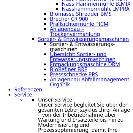
Nass-Hammermühle BIMIX
Nasshammermühle IMPRA
Biomasse Shredder BMS
Brecher CR 900
Prallsichtermühle TICM
Anlagenbau –
Trockenvermahlung
Sortier- & Entwässerungs­maschinen
Sortier- & Entwässerungs­
maschinen
Übersicht: Sortier- und
Entwässerungsmaschinen
Entpackungsmaschine DRM
BioRefiner BRF
Pressschnecke PRS
Anlagenbau Abfallmanagement
Organik
Referenzen
Service
Unser Service
Unser Service begleitet Sie über den
gesamten Lebenszyklus Ihrer Anlage
– von der Inbetriebnahme über
Wartung und Ersatzteile bis hin zu
Modernisierung und
Prozessoptimierung, damit Ihre