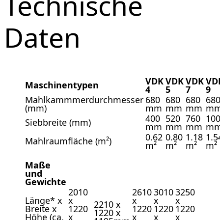
Technische
Daten
VDK
VDK
VDK
VD
Maschinentypen
4
5
7
9
Mahlkammmerdurchmesser
680
680
680
68
(mm)
mm
mm
mm
m
400
520
760
10
Siebbreite (mm)
mm
mm
mm
m
0.62
0.80
1.18
1.5
Mahlraumfläche (m²)
m²
m²
m²
m²
Maße
und
Gewichte
2010
2610
3010
3250
Länge* x
x
x
x
x
2210 x
Breite x
1220
1220
1220
1220
1220 x
Höhe (ca.
x
x
x
x