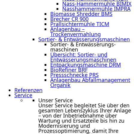
Nass-Hammermühle BIMIX
Nasshammermühle IMPRA
Biomasse Shredder BMS
Brecher CR 900
Prallsichtermühle TICM
Anlagenbau –
Trockenvermahlung
Sortier- & Entwässerungs­maschinen
Sortier- & Entwässerungs­
maschinen
Übersicht: Sortier- und
Entwässerungsmaschinen
Entpackungsmaschine DRM
BioRefiner BRF
Pressschnecke PRS
Anlagenbau Abfallmanagement
Organik
Referenzen
Service
Unser Service
Unser Service begleitet Sie über den
gesamten Lebenszyklus Ihrer Anlage
– von der Inbetriebnahme über
Wartung und Ersatzteile bis hin zu
Modernisierung und
Prozessoptimierung, damit Ihre