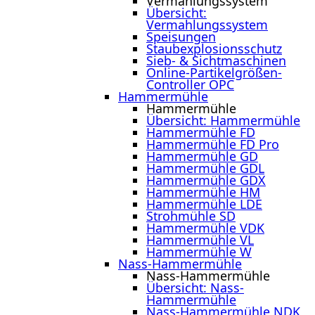
Vermahlungssystem
Übersicht:
Vermahlungssystem
Speisungen
Staubexplosionsschutz
Sieb- & Sichtmaschinen
Online-Partikelgrößen-
Controller OPC
Hammermühle
Hammermühle
Übersicht: Hammermühle
Hammermühle FD
Hammermühle FD Pro
Hammermühle GD
Hammermühle GDL
Hammermühle GDX
Hammermühle HM
Hammermühle LDE
Strohmühle SD
Hammermühle VDK
Hammermühle VL
Hammermühle W
Nass-Hammermühle
Nass-Hammermühle
Übersicht: Nass-
Hammermühle
Nass-Hammermühle NDK