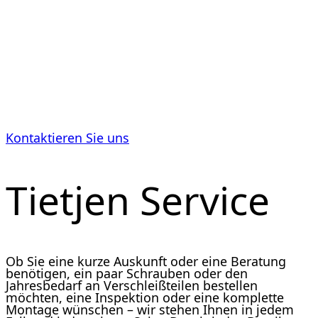
Eine Maschine oder Anlage muss produzieren.
Daher ist es wichtig, dass die Servicequalität und
die Verfügbarkeit von Ersatzteilen stimmen, um
Ausfallzeiten zu minimieren.
Kontaktieren Sie uns
Tietjen Service
Ob Sie eine kurze Auskunft oder eine Beratung
benötigen, ein paar Schrauben oder den
Jahresbedarf an Verschleißteilen bestellen
möchten, eine Inspektion oder eine komplette
Montage wünschen – wir stehen Ihnen in jedem