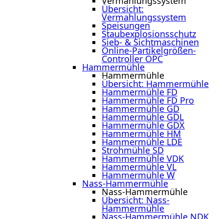
Vermahlungssystem
Übersicht:
Vermahlungssystem
Speisungen
Staubexplosionsschutz
Sieb- & Sichtmaschinen
Online-Partikelgrößen-
Controller OPC
Hammermühle
Hammermühle
Übersicht: Hammermühle
Hammermühle FD
Hammermühle FD Pro
Hammermühle GD
Hammermühle GDL
Hammermühle GDX
Hammermühle HM
Hammermühle LDE
Strohmühle SD
Hammermühle VDK
Hammermühle VL
Hammermühle W
Nass-Hammermühle
Nass-Hammermühle
Übersicht: Nass-
Hammermühle
Nass-Hammermühle NDK