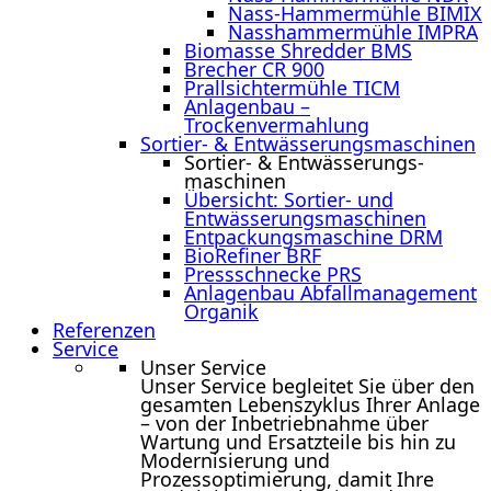
Nass-Hammermühle BIMIX
Nasshammermühle IMPRA
Biomasse Shredder BMS
Brecher CR 900
Prallsichtermühle TICM
Anlagenbau –
Trockenvermahlung
Sortier- & Entwässerungs­maschinen
Sortier- & Entwässerungs­
maschinen
Übersicht: Sortier- und
Entwässerungsmaschinen
Entpackungsmaschine DRM
BioRefiner BRF
Pressschnecke PRS
Anlagenbau Abfallmanagement
Organik
Referenzen
Service
Unser Service
Unser Service begleitet Sie über den
gesamten Lebenszyklus Ihrer Anlage
– von der Inbetriebnahme über
Wartung und Ersatzteile bis hin zu
Modernisierung und
Prozessoptimierung, damit Ihre