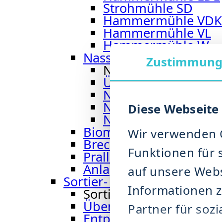
Strohmühle SD
Hammermühle VDK
Hammermühle VL
Hammermühle W
Nass-Hammermühle
Zustimmun
Nass-Hammermühl
Übersicht: Nass-H
Nass-Hammermühl
Nass-Hammermühle
Diese Webseite
Nasshammermühle
Biomasse Shredder BM
Wir verwenden C
Brecher CR 900
Funktionen für 
Prallsichtermühle TICM
Anlagenbau – Trocken
auf unsere Webs
Sortier- & Entwässerungs­
Informationen 
Sortier- & Entwässeru
Übersicht: Sortier- u
Partner für soz
Entpackungsmaschine