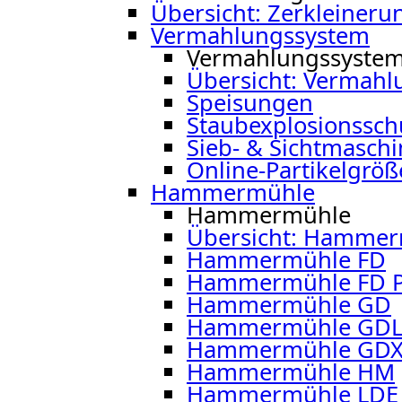
Übersicht: Zerkleiner
Vermahlungssystem
Vermahlungssyste
Übersicht: Vermah
Speisungen
Staubexplosionssch
Sieb- & Sichtmasch
Online-Partikelgröß
Hammermühle
Hammermühle
Übersicht: Hamme
Hammermühle FD
Hammermühle FD P
Hammermühle GD
Hammermühle GD
Hammermühle GD
Hammermühle HM
Hammermühle LDE