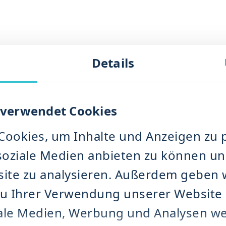
g
Details
e
ammermühle
e NDK
 BIMIX
 verwendet Cookies
 IMPRA
S
ookies, um Inhalte und Anzeigen zu p
soziale Medien anbieten zu können und
vermahlung
ite zu analysieren. Außerdem geben 
maschinen
zu Ihrer Verwendung unserer Website
ngs­maschinen
nd Entwässerungsmaschinen
iale Medien, Werbung und Analysen we
 DRM