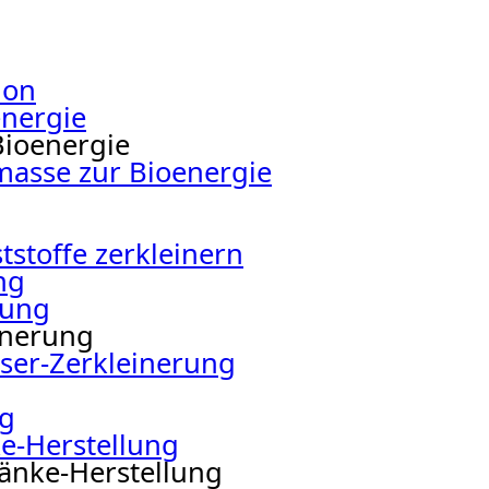
ion
energie
Bioenergie
masse zur Bioenergie
tstoffe zerkleinern
ng
rung
inerung
aser-Zerkleinerung
ng
e-Herstellung
ränke-Herstellung