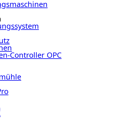
ungsmaschinen
m
lungssystem
utz
inen
en-Controller OPC
rmühle
ro
L
X