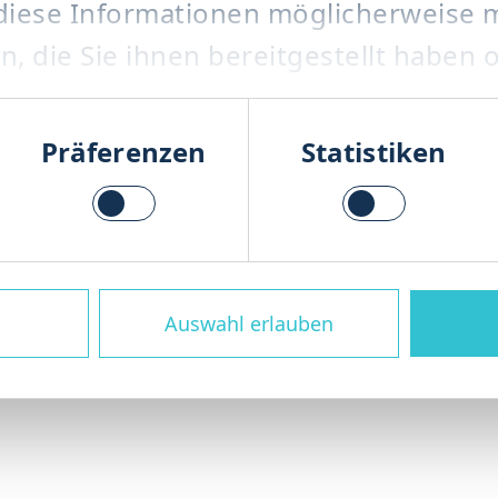
diese Informationen möglicherweise m
 die Sie ihnen bereitgestellt haben o
agement Organik
utzung der Dienste gesammelt haben
hl
Präferenzen
Statistiken
ie über den gesamten Lebenszyklus Ih
ile bis hin zu Modernisierung und P
wirtschaftlich läuft.
Auswahl erlauben