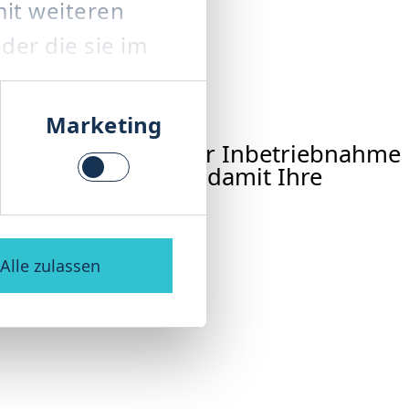
it weiteren
der die sie im
.
Marketing
rer Anlage – von der Inbetriebnahme
rozessoptimierung, damit Ihre
Alle zulassen