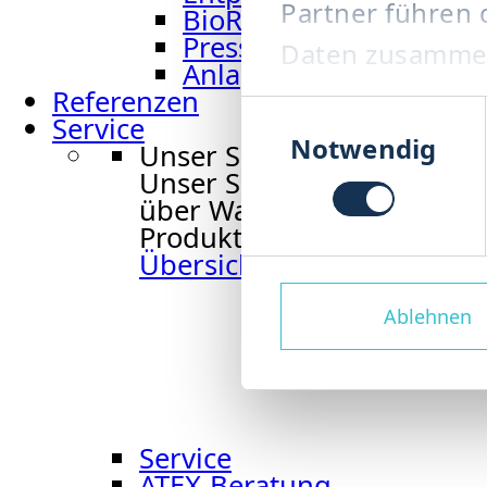
Partner führen 
BioRefiner BRF
Pressschnecke PRS
Daten zusammen,
Anlagenbau Abfallman
Rahmen Ihrer N
Referenzen
Einwilligungsauswa
Service
Notwendig
Unser Service
Unser Service begleitet S
über Wartung und Ersatzte
Produktion zuverlässig und 
Übersicht Service
Ablehnen
Service
ATEX-Beratung