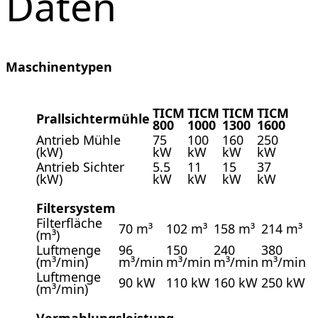
Daten
Maschinentypen
TICM
TICM
TICM
TICM
Prallsichtermühle
800
1000
1300
1600
Antrieb Mühle
75
100
160
250
(kW)
kW
kW
kW
kW
Antrieb Sichter
5.5
11
15
37
(kW)
kW
kW
kW
kW
Filtersystem
Filterfläche
70 m³
102 m³
158 m³
214 m³
(m³)
Luftmenge
96
150
240
380
(m³/min)
m³/min
m³/min
m³/min
m³/min
Luftmenge
90 kW
110 kW
160 kW
250 kW
(m³/min)