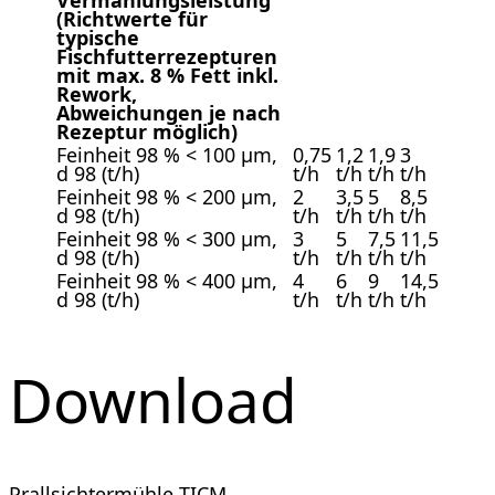
Vermahlungsleistung
(Richtwerte für
typische
Fischfutterrezepturen
mit max. 8 % Fett inkl.
Rework,
Abweichungen je nach
Rezeptur möglich)
Feinheit 98 % < 100 µm,
0,75
1,2
1,9
3
d 98 (t/h)
t/h
t/h
t/h
t/h
Feinheit 98 % < 200 µm,
2
3,5
5
8,5
d 98 (t/h)
t/h
t/h
t/h
t/h
Feinheit 98 % < 300 µm,
3
5
7,5
11,5
d 98 (t/h)
t/h
t/h
t/h
t/h
Feinheit 98 % < 400 µm,
4
6
9
14,5
d 98 (t/h)
t/h
t/h
t/h
t/h
Download
Prallsichtermühle TICM