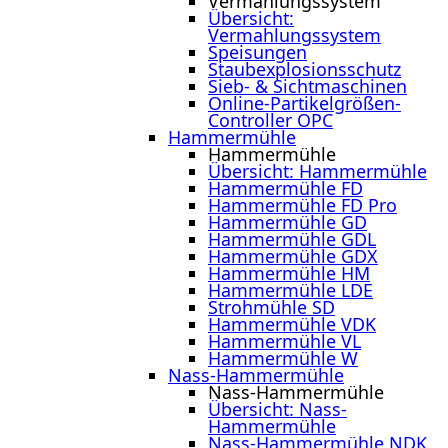
Vermahlungssystem
Übersicht:
Vermahlungssystem
Speisungen
Staubexplosionsschutz
Sieb- & Sichtmaschinen
Online-Partikelgrößen-
Controller OPC
Hammermühle
Hammermühle
Übersicht: Hammermühle
Hammermühle FD
Hammermühle FD Pro
Hammermühle GD
Hammermühle GDL
Hammermühle GDX
Hammermühle HM
Hammermühle LDE
Strohmühle SD
Hammermühle VDK
Hammermühle VL
Hammermühle W
Nass-Hammermühle
Nass-Hammermühle
Übersicht: Nass-
Hammermühle
Nass-Hammermühle NDK