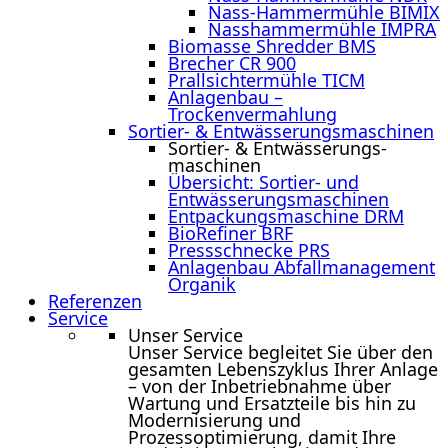
Nass-Hammermühle BIMIX
Nasshammermühle IMPRA
Biomasse Shredder BMS
Brecher CR 900
Prallsichtermühle TICM
Anlagenbau –
Trockenvermahlung
Sortier- & Entwässerungs­maschinen
Sortier- & Entwässerungs­
maschinen
Übersicht: Sortier- und
Entwässerungsmaschinen
Entpackungsmaschine DRM
BioRefiner BRF
Pressschnecke PRS
Anlagenbau Abfallmanagement
Organik
Referenzen
Service
Unser Service
Unser Service begleitet Sie über den
gesamten Lebenszyklus Ihrer Anlage
– von der Inbetriebnahme über
Wartung und Ersatzteile bis hin zu
Modernisierung und
Prozessoptimierung, damit Ihre