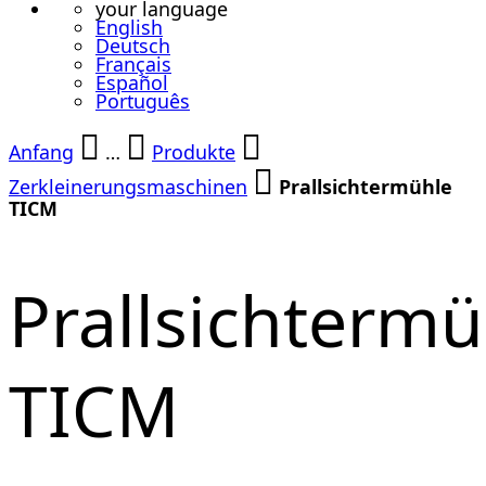
your language
English
Deutsch
Français
Español
Português
Anfang
…
Produkte
Zerkleinerungsmaschinen
Prallsichtermühle
TICM
Prallsichtermü
TICM