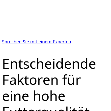
Moderne Hammermühlen ermöglichen eine
schonende, präzise und zugleich energieeffiziente
Zerkleinerung – flexibel an jede Rezeptur und
Tierart angepasst. So entsteht hochwertiges Futter
bei gleichzeitig optimierten Betriebskosten.
Sprechen Sie mit einem Experten
Entscheidende
Faktoren für
eine hohe