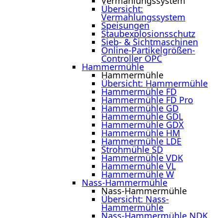
Vermahlungssystem
Übersicht:
Vermahlungssystem
Speisungen
Staubexplosionsschutz
Sieb- & Sichtmaschinen
Online-Partikelgrößen-
Controller OPC
Hammermühle
Hammermühle
Übersicht: Hammermühle
Hammermühle FD
Hammermühle FD Pro
Hammermühle GD
Hammermühle GDL
Hammermühle GDX
Hammermühle HM
Hammermühle LDE
Strohmühle SD
Hammermühle VDK
Hammermühle VL
Hammermühle W
Nass-Hammermühle
Nass-Hammermühle
Übersicht: Nass-
Hammermühle
Nass-Hammermühle NDK