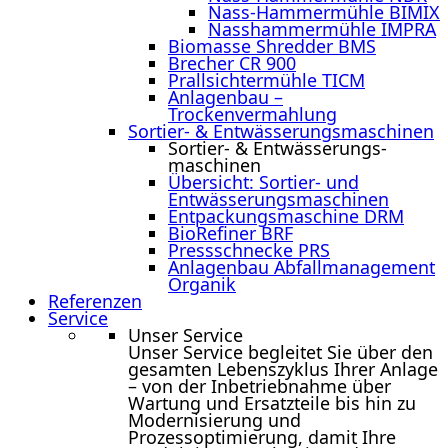
Nass-Hammermühle BIMIX
Nasshammermühle IMPRA
Biomasse Shredder BMS
Brecher CR 900
Prallsichtermühle TICM
Anlagenbau –
Trockenvermahlung
Sortier- & Entwässerungs­maschinen
Sortier- & Entwässerungs­
maschinen
Übersicht: Sortier- und
Entwässerungsmaschinen
Entpackungsmaschine DRM
BioRefiner BRF
Pressschnecke PRS
Anlagenbau Abfallmanagement
Organik
Referenzen
Service
Unser Service
Unser Service begleitet Sie über den
gesamten Lebenszyklus Ihrer Anlage
– von der Inbetriebnahme über
Wartung und Ersatzteile bis hin zu
Modernisierung und
Prozessoptimierung, damit Ihre