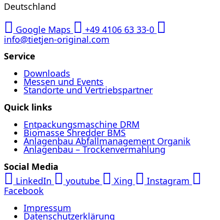
Deutschland
Google Maps
+49 4106 63 33-0
info@tietjen-original.com
Service
Downloads
Messen und Events
Standorte und Vertriebspartner
Quick links
Entpackungsmaschine DRM
Biomasse Shredder BMS
Anlagenbau Abfallmanagement Organik
Anlagenbau – Trockenvermahlung
Social Media
LinkedIn
youtube
Xing
Instagram
Facebook
Impressum
Datenschutzerklärung