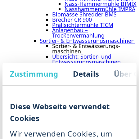
Nass-Hammermühle BIMIX
Nasshammermühle IMPRA
Biomasse Shredder BMS
Brecher CR 900
Prallsichtermühle TICM
Anlagenbau –
Trockenvermahlung
Sortier- & Entwässerungs­maschinen
Sortier- & Entwässerungs­
maschinen
Übersicht: Sortier- und
Entwässerungsmaschinen
Entpackungsmaschine DRM
Zustimmung
Details
Über C
BioRefiner BRF
Pressschnecke PRS
Anlagenbau Abfallmanagement
Organik
Referenzen
Service
Unser Service
Diese Webseite verwendet
Unser Service begleitet Sie über den
gesamten Lebenszyklus Ihrer Anlage
Cookies
– von der Inbetriebnahme über
Wartung und Ersatzteile bis hin zu
Modernisierung und
Wir verwenden Cookies, um
Prozessoptimierung, damit Ihre