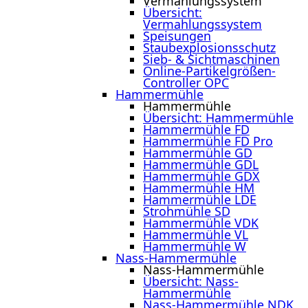
Vermahlungssystem
Übersicht:
Vermahlungssystem
Speisungen
Staubexplosionsschutz
Sieb- & Sichtmaschinen
Online-Partikelgrößen-
Controller OPC
Hammermühle
Hammermühle
Übersicht: Hammermühle
Hammermühle FD
Hammermühle FD Pro
Hammermühle GD
Hammermühle GDL
Hammermühle GDX
Hammermühle HM
Hammermühle LDE
Strohmühle SD
Hammermühle VDK
Hammermühle VL
Hammermühle W
Nass-Hammermühle
Nass-Hammermühle
Übersicht: Nass-
Hammermühle
Nass-Hammermühle NDK