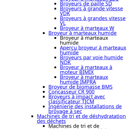
Broyeurs de paille SD
Broyeurs à grande vitesse
VDK
Broyeurs à grandes vitesse
VL
Broyeur à marteaux W
Broyeur à marteaux humide
Broyeur à marteaux
humide
Aperçu broyeur à marteaux
humide
Broyeurs par voie humide
NDK
Broyeur à marteaux à
moteur BIMIX
Broyeur à marteaux
humide IMPRA
Broyeur de biomasse BMS
Concasseur CR 900
Broyeurs à impact avec
classificateur TICM
Ingénierie des installations de
broyage à sec
Machines de tri et de déshydratation
des déchets
Machines de tri et de