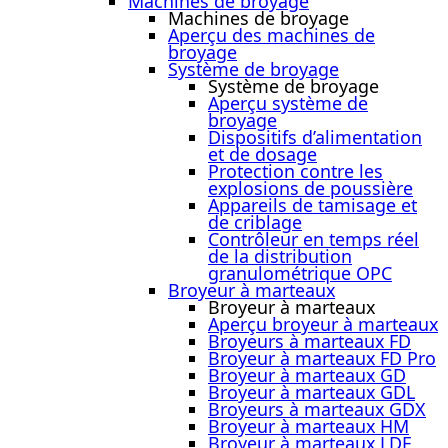
Machines de broyage
Machines de broyage
Aperçu des machines de
broyage
Système de broyage
Système de broyage
Aperçu système de
broyage
Dispositifs d’alimentation
et de dosage
Protection contre les
explosions de poussière
Appareils de tamisage et
de criblage
Contrôleur en temps réel
de la distribution
granulométrique OPC
Broyeur à marteaux
Broyeur à marteaux
Aperçu broyeur à marteaux
Broyeurs à marteaux FD
Broyeur à marteaux FD Pro
Broyeur à marteaux GD
Broyeur à marteaux GDL
Broyeurs à marteaux GDX
Broyeur à marteaux HM
Broyeur à marteaux LDE