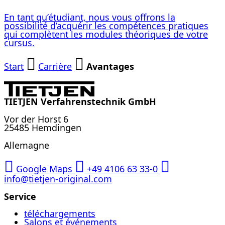
En tant qu’étudiant, nous vous offrons la
possibilité d’acquérir les compétences pratiques
qui complètent les modules théoriques de votre
cursus.
Start
Carrière
Avantages
TIETJEN Verfahrenstechnik GmbH
Vor der Horst 6
25485 Hemdingen
Allemagne
Google Maps
+49 4106 63 33-0
info@tietjen-original.com
Service
téléchargements
Salons et événements