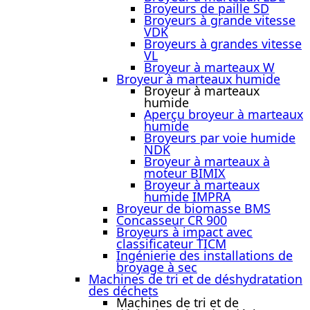
Broyeurs de paille SD
Broyeurs à grande vitesse
VDK
Broyeurs à grandes vitesse
VL
Broyeur à marteaux W
Broyeur à marteaux humide
Broyeur à marteaux
humide
Aperçu broyeur à marteaux
humide
Broyeurs par voie humide
NDK
Broyeur à marteaux à
moteur BIMIX
Broyeur à marteaux
humide IMPRA
Broyeur de biomasse BMS
Concasseur CR 900
Broyeurs à impact avec
classificateur TICM
Ingénierie des installations de
broyage à sec
Machines de tri et de déshydratation
des déchets
Machines de tri et de