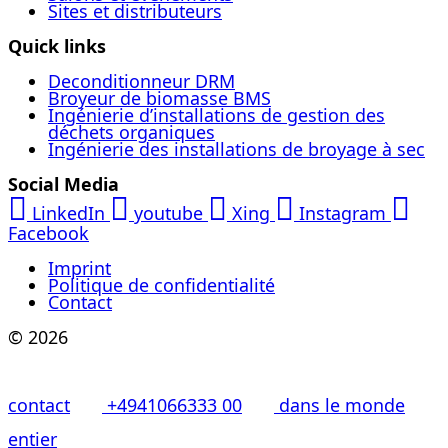
Sites et distributeurs
Quick links
Deconditionneur DRM
Broyeur de biomasse BMS
Ingénierie d’installations de gestion des
déchets organiques
Ingénierie des installations de broyage à sec
Social Media
LinkedIn
youtube
Xing
Instagram
Facebook
Imprint
Politique de confidentialité
Contact
© 2026
contact
+4941066333 00
dans le monde
entier