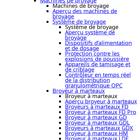
Machines de broyage
Machines de broyage
Aperçu des machines de
broyage
Système de broyage
Système de broyage
Aperçu système de
broyage
Dispositifs d’alimentation
et de dosage
Protection contre les
explosions de poussière
Appareils de tamisage et
de criblage
Contrôleur en temps réel
de la distribution
granulométrique OPC
Broyeur à marteaux
Broyeur à marteaux
Aperçu broyeur à marteaux
Broyeurs à marteaux FD
Broyeur à marteaux FD Pro
Broyeur à marteaux GD
Broyeur à marteaux GDL
Broyeurs à marteaux GDX
Broyeur à marteaux HM
Broyeur à marteaux LDE