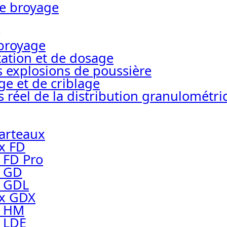
e broyage
e
broyage
tation et de dosage
s explosions de poussière
ge et de criblage
 réel de la distribution granulométr
arteaux
x FD
 FD Pro
x GD
x GDL
ux GDX
x HM
 LDE