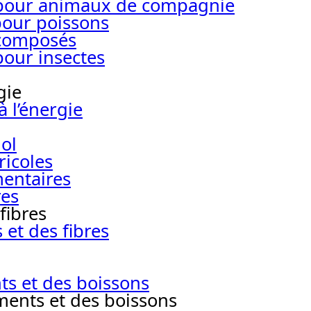
s pour animaux de compagnie
pour poissons
 composés
pour insectes
gie
 l’énergie
ol
ricoles
mentaires
res
fibres
et des fibres
ts et des boissons
ments et des boissons