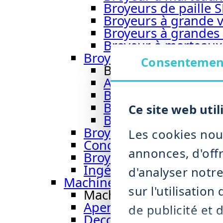
Broyeurs de paille 
Broyeurs à grande v
Broyeurs à grandes 
Broyeur à marteau
Broyeur à marteaux h
Consentemen
Broyeur à marteau
Aperçu broyeur à 
Broyeurs par voie 
Broyeur à marteaux
Ce site web util
Broyeur à marteau
Broyeur de biomasse 
Les cookies nou
Concasseur CR 900
annonces, d'offr
Broyeurs à impact avec 
Ingénierie des installa
d'analyser notr
Machines de tri et de désh
sur l'utilisatio
Machines de tri et de 
Aperçu machines de tri
de publicité et 
Deconditionneur DRM