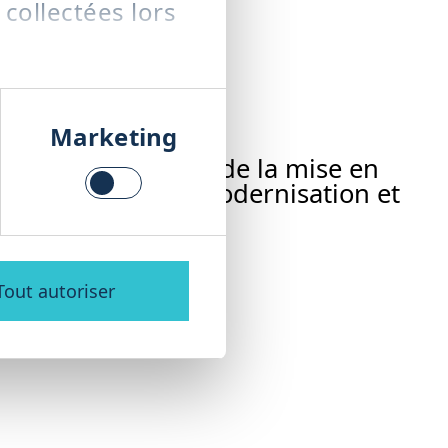
 collectées lors
Marketing
tre installation – de la mise en
s de rechange, la modernisation et
able et rentable.
Tout autoriser