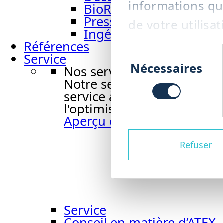
informations que
BioRefiner BRF
Presse à vis PRS
de votre utilisat
Ingénierie d’installati
Références
Sélection
Service
du
Nécessaires
Nos services
consentement
Notre service vous accompa
service à la maintenance, 
l'optimisation des processu
Aperçu du service
Refuser
Service
Conseil en matière d’ATEX