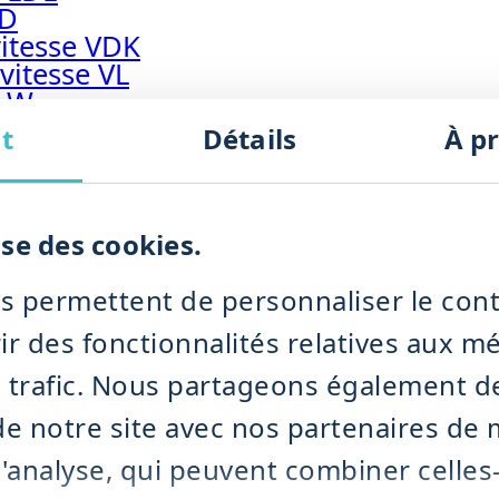
SD
itesse VDK
vitesse VL
x W
umide
t
Détails
À p
x humide
marteaux humide
humide NDK
 à moteur BIMIX
ise des cookies.
x humide IMPRA
BMS
s permettent de personnaliser le cont
ir des fonctionnalités relatives aux m
classificateur TICM
tions de broyage à sec
e trafic. Nous partageons également d
ydratation des déchets
n de notre site avec nos partenaires de
déshydratation des déchets
 et de déshydratation des déchets
d'analyse, qui peuvent combiner celles-