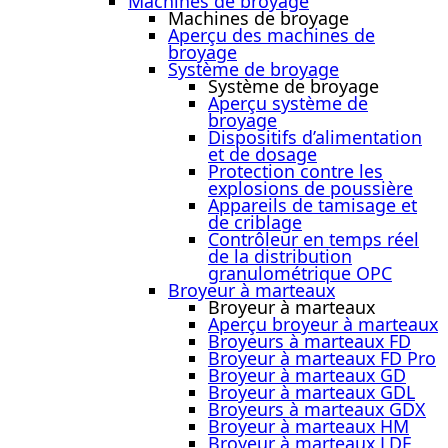
Machines de broyage
Machines de broyage
Aperçu des machines de
broyage
Système de broyage
Système de broyage
Aperçu système de
broyage
Dispositifs d’alimentation
et de dosage
Protection contre les
explosions de poussière
Appareils de tamisage et
de criblage
Contrôleur en temps réel
de la distribution
granulométrique OPC
Broyeur à marteaux
Broyeur à marteaux
Aperçu broyeur à marteaux
Broyeurs à marteaux FD
Broyeur à marteaux FD Pro
Broyeur à marteaux GD
Broyeur à marteaux GDL
Broyeurs à marteaux GDX
Broyeur à marteaux HM
Broyeur à marteaux LDE