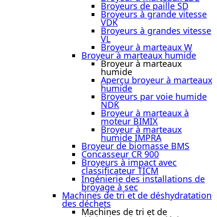
Broyeurs de paille SD
Broyeurs à grande vitesse
VDK
Broyeurs à grandes vitesse
VL
Broyeur à marteaux W
Broyeur à marteaux humide
Broyeur à marteaux
humide
Aperçu broyeur à marteaux
humide
Broyeurs par voie humide
NDK
Broyeur à marteaux à
moteur BIMIX
Broyeur à marteaux
humide IMPRA
Broyeur de biomasse BMS
Concasseur CR 900
Broyeurs à impact avec
classificateur TICM
Ingénierie des installations de
broyage à sec
Machines de tri et de déshydratation
des déchets
Machines de tri et de