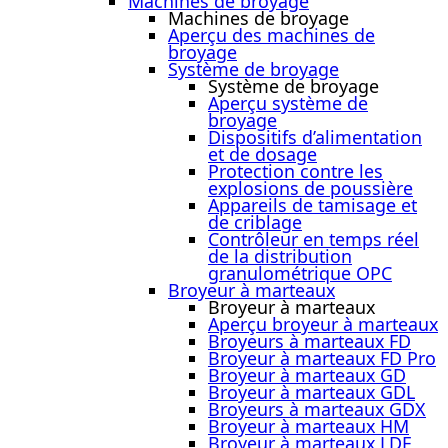
Machines de broyage
Machines de broyage
Aperçu des machines de
broyage
Système de broyage
Système de broyage
Aperçu système de
broyage
Dispositifs d’alimentation
et de dosage
Protection contre les
explosions de poussière
Appareils de tamisage et
de criblage
Contrôleur en temps réel
de la distribution
granulométrique OPC
Broyeur à marteaux
Broyeur à marteaux
Aperçu broyeur à marteaux
Broyeurs à marteaux FD
Broyeur à marteaux FD Pro
Broyeur à marteaux GD
Broyeur à marteaux GDL
Broyeurs à marteaux GDX
Broyeur à marteaux HM
Broyeur à marteaux LDE