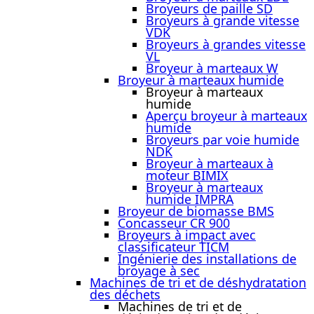
Broyeurs de paille SD
Broyeurs à grande vitesse
VDK
Broyeurs à grandes vitesse
VL
Broyeur à marteaux W
Broyeur à marteaux humide
Broyeur à marteaux
humide
Aperçu broyeur à marteaux
humide
Broyeurs par voie humide
NDK
Broyeur à marteaux à
moteur BIMIX
Broyeur à marteaux
humide IMPRA
Broyeur de biomasse BMS
Concasseur CR 900
Broyeurs à impact avec
classificateur TICM
Ingénierie des installations de
broyage à sec
Machines de tri et de déshydratation
des déchets
Machines de tri et de