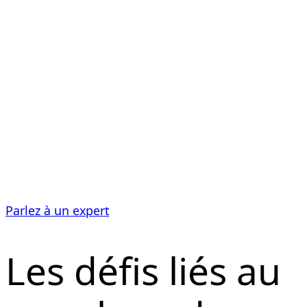
alimentaires
Les machines Tietjen sont synonymes de pureté et
de fiabilité maximales dans le traitement industriel
des déchets organiques et alimentaires. Elles
traitent efficacement et sans interruption même
les matières les plus difficiles.
Parlez à un expert
Les défis liés au