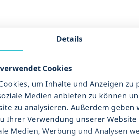
g
Details
e
ammermühle
e NDK
 BIMIX
 verwendet Cookies
 IMPRA
S
ookies, um Inhalte und Anzeigen zu p
soziale Medien anbieten zu können und
vermahlung
ite zu analysieren. Außerdem geben 
maschinen
zu Ihrer Verwendung unserer Website
ngs­maschinen
nd Entwässerungsmaschinen
iale Medien, Werbung und Analysen we
 DRM