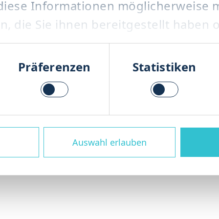
diese Informationen möglicherweise m
 die Sie ihnen bereitgestellt haben o
agement Organik
utzung der Dienste gesammelt haben
hl
Präferenzen
Statistiken
ie über den gesamten Lebenszyklus Ih
ile bis hin zu Modernisierung und P
wirtschaftlich läuft.
Auswahl erlauben