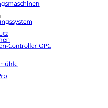
ungsmaschinen
m
lungssystem
utz
inen
en-Controller OPC
rmühle
ro
L
X