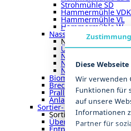
Strohmühle SD
Hammermühle VDK
Hammermühle VL
Hammermühle W
Nass-Hammermühle
Zustimmun
Nass-Hammermühl
Übersicht: Nass-H
Nass-Hammermühl
Nass-Hammermühle
Diese Webseite
Nasshammermühle
Biomasse Shredder BM
Wir verwenden C
Brecher CR 900
Funktionen für 
Prallsichtermühle TICM
Anlagenbau – Trocken
auf unsere Webs
Sortier- & Entwässerungs­
Informationen 
Sortier- & Entwässeru
Übersicht: Sortier- u
Partner für soz
Entpackungsmaschine