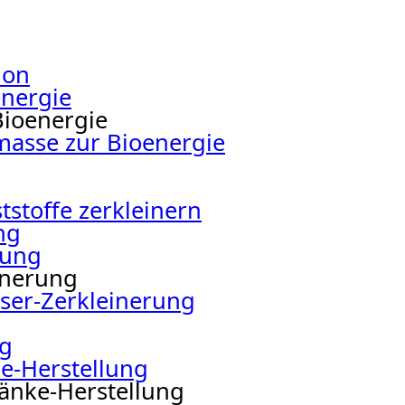
ion
energie
Bioenergie
masse zur Bioenergie
tstoffe zerkleinern
ng
rung
inerung
aser-Zerkleinerung
ng
e-Herstellung
ränke-Herstellung