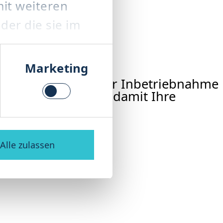
it weiteren
der die sie im
.
Marketing
rer Anlage – von der Inbetriebnahme
rozessoptimierung, damit Ihre
Alle zulassen