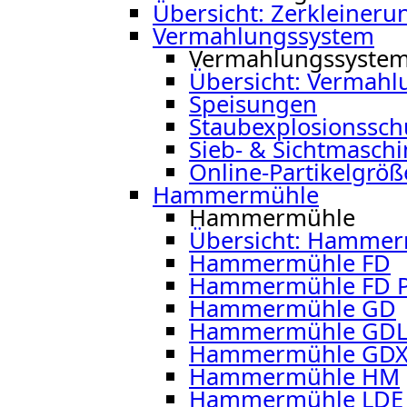
Übersicht: Zerkleiner
Vermahlungssystem
Vermahlungssyste
Übersicht: Vermah
Speisungen
Staubexplosionssch
Sieb- & Sichtmasch
Online-Partikelgröß
Hammermühle
Hammermühle
Übersicht: Hamme
Hammermühle FD
Hammermühle FD P
Hammermühle GD
Hammermühle GD
Hammermühle GD
Hammermühle HM
Hammermühle LDE