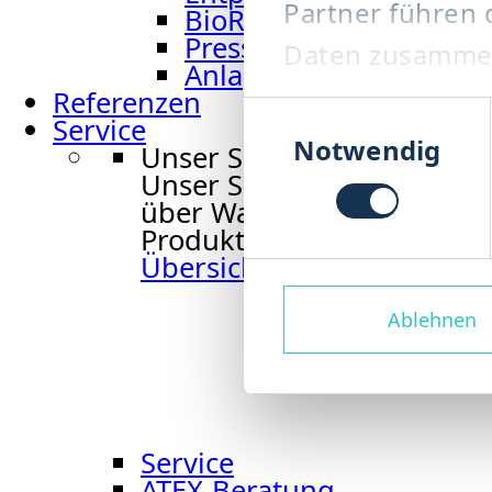
Partner führen 
BioRefiner BRF
Pressschnecke PRS
Daten zusammen,
Anlagenbau Abfallman
Rahmen Ihrer N
Referenzen
Einwilligungsauswa
Service
Notwendig
Unser Service
Unser Service begleitet S
über Wartung und Ersatzte
Produktion zuverlässig und 
Übersicht Service
Ablehnen
Service
ATEX-Beratung