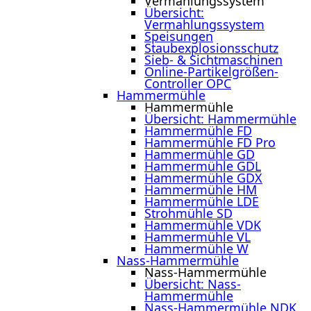
Vermahlungssystem
Übersicht:
Vermahlungssystem
Speisungen
Staubexplosionsschutz
Sieb- & Sichtmaschinen
Online-Partikelgrößen-
Controller OPC
Hammermühle
Hammermühle
Übersicht: Hammermühle
Hammermühle FD
Hammermühle FD Pro
Hammermühle GD
Hammermühle GDL
Hammermühle GDX
Hammermühle HM
Hammermühle LDE
Strohmühle SD
Hammermühle VDK
Hammermühle VL
Hammermühle W
Nass-Hammermühle
Nass-Hammermühle
Übersicht: Nass-
Hammermühle
Nass-Hammermühle NDK