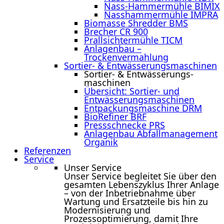
Nass-Hammermühle BIMIX
Nasshammermühle IMPRA
Biomasse Shredder BMS
Brecher CR 900
Prallsichtermühle TICM
Anlagenbau –
Trockenvermahlung
Sortier- & Entwässerungs­maschinen
Sortier- & Entwässerungs­
maschinen
Übersicht: Sortier- und
Entwässerungsmaschinen
Entpackungsmaschine DRM
BioRefiner BRF
Pressschnecke PRS
Anlagenbau Abfallmanagement
Organik
Referenzen
Service
Unser Service
Unser Service begleitet Sie über den
gesamten Lebenszyklus Ihrer Anlage
– von der Inbetriebnahme über
Wartung und Ersatzteile bis hin zu
Modernisierung und
Prozessoptimierung, damit Ihre