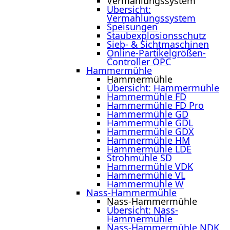
Vermahlungssystem
Übersicht:
Vermahlungssystem
Speisungen
Staubexplosionsschutz
Sieb- & Sichtmaschinen
Online-Partikelgrößen-
Controller OPC
Hammermühle
Hammermühle
Übersicht: Hammermühle
Hammermühle FD
Hammermühle FD Pro
Hammermühle GD
Hammermühle GDL
Hammermühle GDX
Hammermühle HM
Hammermühle LDE
Strohmühle SD
Hammermühle VDK
Hammermühle VL
Hammermühle W
Nass-Hammermühle
Nass-Hammermühle
Übersicht: Nass-
Hammermühle
Nass-Hammermühle NDK