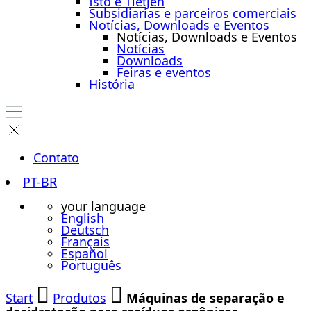
Isto é Tietjen
Subsidiarias e parceiros comerciais
Notícias, Downloads e Eventos
Notícias, Downloads e Eventos
Notícias
Downloads
Feiras e eventos
História
Contato
PT-BR
your language
English
Deutsch
Français
Español
Português
Start
Produtos
Máquinas de separação e