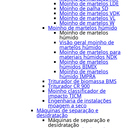
Moinho de martelos LDE
Moinho de palha SD
Moinho de martelos VDK
Moinho de martelos VL
Moinho de martelos W
Moinho de martelos húmido
Moinho de martelos
húmido
Visão geral moinho de
martelos húmido
Moinho de martelos para
materiais húmidos NDK
Moinho de martelos
húmidos BIMIX
Moinho de martelos
húmido IMPRA
Triturador de biomassa BMS
Triturador CR 900
Moinho classificador de
impacto TICM
Engenharia de instalações
moagem a seco
Máquinas de separação e
desidratação
Máquinas de separação e
desidratação