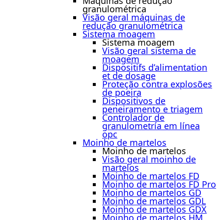
Máquinas de redução
granulométrica
Visão geral máquinas de
redução granulométrica
Sistema moagem
Sistema moagem
Visão geral sistema de
moagem
Dispositifs d’alimentation
et de dosage
Proteção contra explosões
de poeira
Dispositivos de
peneiramento e triagem
Controlador de
granulometría em línea
opc
Moinho de martelos
Moinho de martelos
Visão geral moinho de
martelos
Moinho de martelos FD
Moinho de martelos FD Pro
Moinho de martelos GD
Moinho de martelos GDL
Moinho de martelos GDX
Moinho de martelos HM