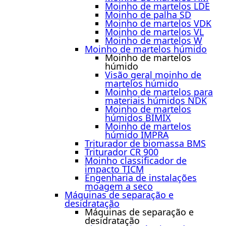
Moinho de martelos LDE
Moinho de palha SD
Moinho de martelos VDK
Moinho de martelos VL
Moinho de martelos W
Moinho de martelos húmido
Moinho de martelos
húmido
Visão geral moinho de
martelos húmido
Moinho de martelos para
materiais húmidos NDK
Moinho de martelos
húmidos BIMIX
Moinho de martelos
húmido IMPRA
Triturador de biomassa BMS
Triturador CR 900
Moinho classificador de
impacto TICM
Engenharia de instalações
moagem a seco
Máquinas de separação e
desidratação
Máquinas de separação e
desidratação