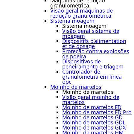
Máquinas de redução
granulométrica
Visão geral máquinas de
redução granulométrica
Sistema moagem
Sistema moagem
Visão geral sistema de
moagem
Dispositifs d’alimentation
et de dosage
Proteção contra explosões
de poeira
Dispositivos de
peneiramento e triagem
Controlador de
granulometría em línea
opc
Moinho de martelos
Moinho de martelos
Visão geral moinho de
martelos
Moinho de martelos FD
Moinho de martelos FD Pro
Moinho de martelos GD
Moinho de martelos GDL
Moinho de martelos GDX
Moinho de martelos HM