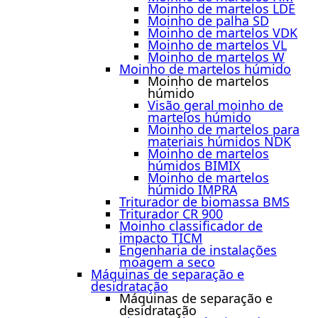
Moinho de martelos LDE
Moinho de palha SD
Moinho de martelos VDK
Moinho de martelos VL
Moinho de martelos W
Moinho de martelos húmido
Moinho de martelos
húmido
Visão geral moinho de
martelos húmido
Moinho de martelos para
materiais húmidos NDK
Moinho de martelos
húmidos BIMIX
Moinho de martelos
húmido IMPRA
Triturador de biomassa BMS
Triturador CR 900
Moinho classificador de
impacto TICM
Engenharia de instalações
moagem a seco
Máquinas de separação e
desidratação
Máquinas de separação e
desidratação