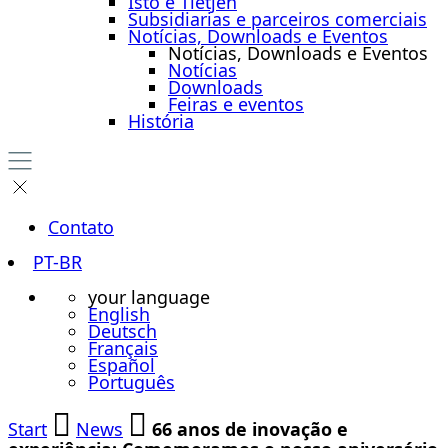
Isto é Tietjen
Subsidiarias e parceiros comerciais
Notícias, Downloads e Eventos
Notícias, Downloads e Eventos
Notícias
Downloads
Feiras e eventos
História
Contato
PT-BR
your language
English
Deutsch
Français
Español
Português
Start
News
66 anos de inovação e