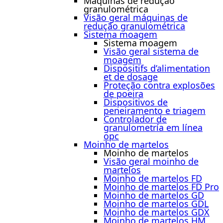
Máquinas de redução
granulométrica
Visão geral máquinas de
redução granulométrica
Sistema moagem
Sistema moagem
Visão geral sistema de
moagem
Dispositifs d’alimentation
et de dosage
Proteção contra explosões
de poeira
Dispositivos de
peneiramento e triagem
Controlador de
granulometría em línea
opc
Moinho de martelos
Moinho de martelos
Visão geral moinho de
martelos
Moinho de martelos FD
Moinho de martelos FD Pro
Moinho de martelos GD
Moinho de martelos GDL
Moinho de martelos GDX
Moinho de martelos HM