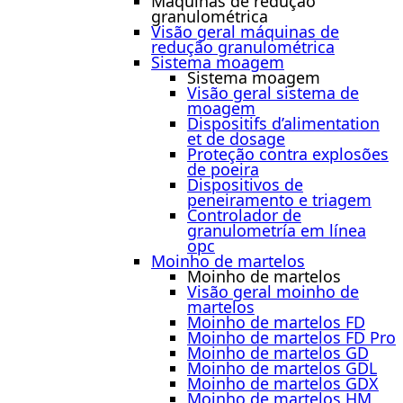
Máquinas de redução
granulométrica
Visão geral máquinas de
redução granulométrica
Sistema moagem
Sistema moagem
Visão geral sistema de
moagem
Dispositifs d’alimentation
et de dosage
Proteção contra explosões
de poeira
Dispositivos de
peneiramento e triagem
Controlador de
granulometría em línea
opc
Moinho de martelos
Moinho de martelos
Visão geral moinho de
martelos
Moinho de martelos FD
Moinho de martelos FD Pro
Moinho de martelos GD
Moinho de martelos GDL
Moinho de martelos GDX
Moinho de martelos HM