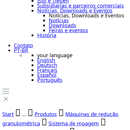
Isto é Tietjen
Subsidiarias e parceiros comerciais
Notícias, Downloads e Eventos
Notícias, Downloads e Eventos
Notícias
Downloads
Feiras e eventos
História
Contato
PT-BR
your language
English
Deutsch
Français
Español
Português
Start
…
Produtos
Máquinas de redução
granulométrica
Sistema de moagem