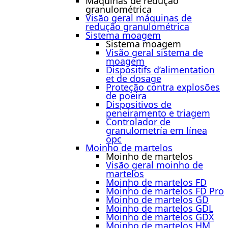
Máquinas de redução
granulométrica
Visão geral máquinas de
redução granulométrica
Sistema moagem
Sistema moagem
Visão geral sistema de
moagem
Dispositifs d’alimentation
et de dosage
Proteção contra explosões
de poeira
Dispositivos de
peneiramento e triagem
Controlador de
granulometría em línea
opc
Moinho de martelos
Moinho de martelos
Visão geral moinho de
martelos
Moinho de martelos FD
Moinho de martelos FD Pro
Moinho de martelos GD
Moinho de martelos GDL
Moinho de martelos GDX
Moinho de martelos HM