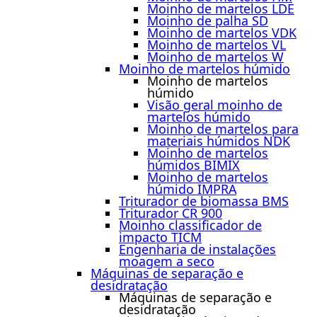
Moinho de martelos LDE
Moinho de palha SD
Moinho de martelos VDK
Moinho de martelos VL
Moinho de martelos W
Moinho de martelos húmido
Moinho de martelos
húmido
Visão geral moinho de
martelos húmido
Moinho de martelos para
materiais húmidos NDK
Moinho de martelos
húmidos BIMIX
Moinho de martelos
húmido IMPRA
Triturador de biomassa BMS
Triturador CR 900
Moinho classificador de
impacto TICM
Engenharia de instalações
moagem a seco
Máquinas de separação e
desidratação
Máquinas de separação e
desidratação