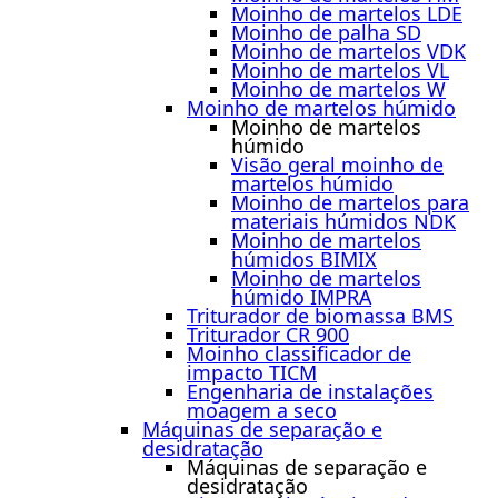
Moinho de martelos LDE
Moinho de palha SD
Moinho de martelos VDK
Moinho de martelos VL
Moinho de martelos W
Moinho de martelos húmido
Moinho de martelos
húmido
Visão geral moinho de
martelos húmido
Moinho de martelos para
materiais húmidos NDK
Moinho de martelos
húmidos BIMIX
Moinho de martelos
húmido IMPRA
Triturador de biomassa BMS
Triturador CR 900
Moinho classificador de
impacto TICM
Engenharia de instalações
moagem a seco
Máquinas de separação e
desidratação
Máquinas de separação e
desidratação