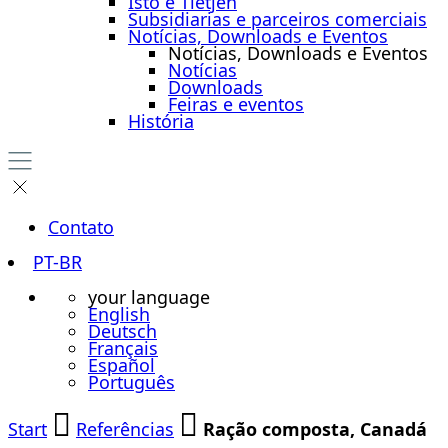
Isto é Tietjen
Subsidiarias e parceiros comerciais
Notícias, Downloads e Eventos
Notícias, Downloads e Eventos
Notícias
Downloads
Feiras e eventos
História
Contato
PT-BR
your language
English
Deutsch
Français
Español
Português
Start
Referências
Ração composta, Canadá