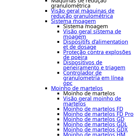
Máquinas de redução
granulométrica
Visão geral máquinas de
redução granulométrica
Sistema moagem
Sistema moagem
Visão geral sistema de
moagem
Dispositifs d’alimentation
et de dosage
Proteção contra explosões
de poeira
Dispositivos de
peneiramento e triagem
Controlador de
granulometría em línea
opc
Moinho de martelos
Moinho de martelos
Visão geral moinho de
martelos
Moinho de martelos FD
Moinho de martelos FD Pro
Moinho de martelos GD
Moinho de martelos GDL
Moinho de martelos GDX
Moinho de martelos HM