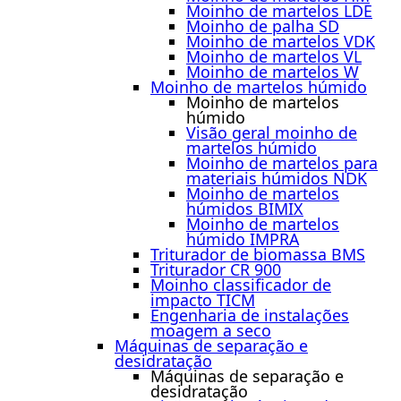
Moinho de martelos LDE
Moinho de palha SD
Moinho de martelos VDK
Moinho de martelos VL
Moinho de martelos W
Moinho de martelos húmido
Moinho de martelos
húmido
Visão geral moinho de
martelos húmido
Moinho de martelos para
materiais húmidos NDK
Moinho de martelos
húmidos BIMIX
Moinho de martelos
húmido IMPRA
Triturador de biomassa BMS
Triturador CR 900
Moinho classificador de
impacto TICM
Engenharia de instalações
moagem a seco
Máquinas de separação e
desidratação
Máquinas de separação e
desidratação