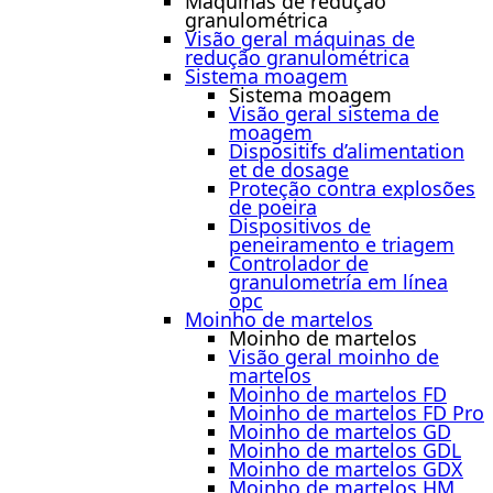
Máquinas de redução
granulométrica
Visão geral máquinas de
redução granulométrica
Sistema moagem
Sistema moagem
Visão geral sistema de
moagem
Dispositifs d’alimentation
et de dosage
Proteção contra explosões
de poeira
Dispositivos de
peneiramento e triagem
Controlador de
granulometría em línea
opc
Moinho de martelos
Moinho de martelos
Visão geral moinho de
martelos
Moinho de martelos FD
Moinho de martelos FD Pro
Moinho de martelos GD
Moinho de martelos GDL
Moinho de martelos GDX
Moinho de martelos HM