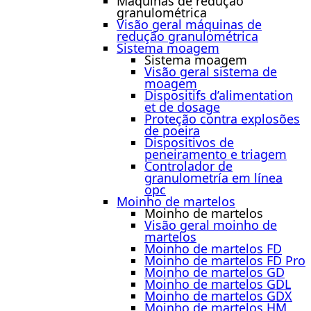
Máquinas de redução
granulométrica
Visão geral máquinas de
redução granulométrica
Sistema moagem
Sistema moagem
Visão geral sistema de
moagem
Dispositifs d’alimentation
et de dosage
Proteção contra explosões
de poeira
Dispositivos de
peneiramento e triagem
Controlador de
granulometría em línea
opc
Moinho de martelos
Moinho de martelos
Visão geral moinho de
martelos
Moinho de martelos FD
Moinho de martelos FD Pro
Moinho de martelos GD
Moinho de martelos GDL
Moinho de martelos GDX
Moinho de martelos HM