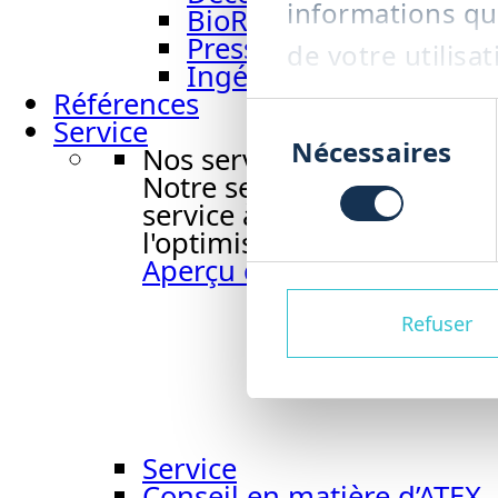
informations que
BioRefiner BRF
Presse à vis PRS
de votre utilisat
Ingénierie d’installati
Références
Sélection
Service
du
Nécessaires
Nos services
consentement
Notre service vous accompa
service à la maintenance, 
l'optimisation des processu
Aperçu du service
Refuser
Service
Conseil en matière d’ATEX