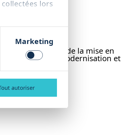
 collectées lors
Marketing
tre installation – de la mise en
s de rechange, la modernisation et
able et rentable.
Tout autoriser