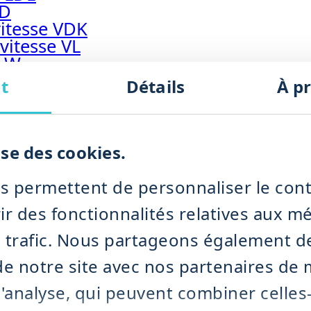
SD
itesse VDK
vitesse VL
x W
umide
t
Détails
À p
x humide
marteaux humide
humide NDK
 à moteur BIMIX
ise des cookies.
x humide IMPRA
BMS
s permettent de personnaliser le cont
ir des fonctionnalités relatives aux m
classificateur TICM
tions de broyage à sec
e trafic. Nous partageons également d
ydratation des déchets
n de notre site avec nos partenaires de
déshydratation des déchets
 et de déshydratation des déchets
d'analyse, qui peuvent combiner celles-