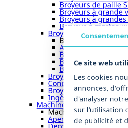
Broyeurs de paille 
Broyeurs à grande v
Broyeurs à grandes 
Broyeur à marteau
Broyeur à marteaux h
Consentemen
Broyeur à marteau
Aperçu broyeur à 
Broyeurs par voie 
Broyeur à marteaux
Ce site web util
Broyeur à marteau
Broyeur de biomasse 
Les cookies nou
Concasseur CR 900
annonces, d'offr
Broyeurs à impact avec 
Ingénierie des installa
d'analyser notr
Machines de tri et de désh
sur l'utilisatio
Machines de tri et de 
Aperçu machines de tri
de publicité et 
Deconditionneur DRM