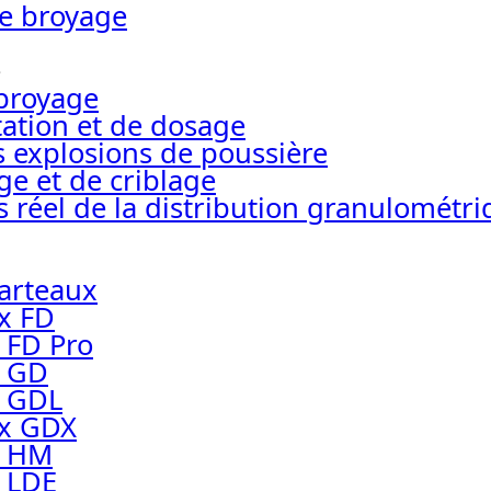
e broyage
e
broyage
tation et de dosage
s explosions de poussière
ge et de criblage
 réel de la distribution granulométr
arteaux
x FD
 FD Pro
x GD
x GDL
ux GDX
x HM
 LDE