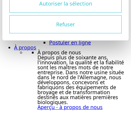
Tietjen en tant qu’employeur
Autoriser la sélection
Avantages
Site d’offres d’emploi
Site d’offres d’emploi
Site d’offres d’emploi
Refuser
Offres d’emploi
Formation
Étudiants
Postuler en ligne
À propos
À propos de nous
Depuis plus de soixante ans,
l'innovation, la qualité et la fiabilité
sont les maîtres mots de notre
entreprise. Dans notre usine située
dans le nord de l'Allemagne, nous
développons, concevons et
fabriquons des équipements de
broyage et de transformation
destinés aux matières premières
biologiques.
Aperçu - à propos de nous