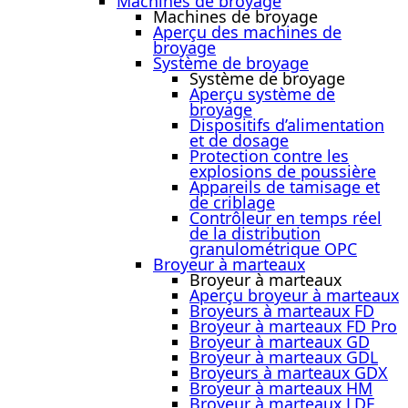
Machines de broyage
Machines de broyage
Aperçu des machines de
broyage
Système de broyage
Système de broyage
Aperçu système de
broyage
Dispositifs d’alimentation
et de dosage
Protection contre les
explosions de poussière
Appareils de tamisage et
de criblage
Contrôleur en temps réel
de la distribution
granulométrique OPC
Broyeur à marteaux
Broyeur à marteaux
Aperçu broyeur à marteaux
Broyeurs à marteaux FD
Broyeur à marteaux FD Pro
Broyeur à marteaux GD
Broyeur à marteaux GDL
Broyeurs à marteaux GDX
Broyeur à marteaux HM
Broyeur à marteaux LDE