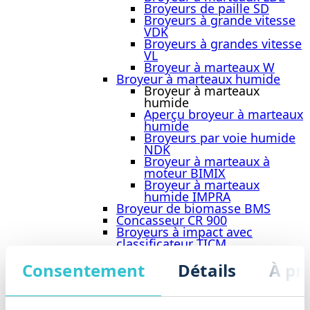
Broyeurs de paille SD
Broyeurs à grande vitesse
VDK
Broyeurs à grandes vitesse
VL
Broyeur à marteaux W
Broyeur à marteaux humide
Broyeur à marteaux
humide
Aperçu broyeur à marteaux
humide
Broyeurs par voie humide
NDK
Broyeur à marteaux à
moteur BIMIX
Broyeur à marteaux
humide IMPRA
Broyeur de biomasse BMS
Concasseur CR 900
Broyeurs à impact avec
classificateur TICM
Ingénierie des installations de
Consentement
Détails
À pr
broyage à sec
Machines de tri et de déshydratation
des déchets
Machines de tri et de