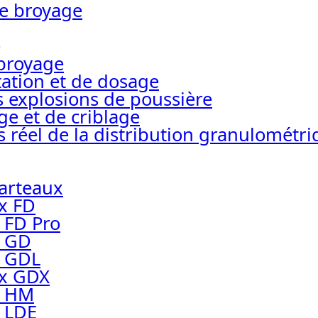
e broyage
e
broyage
tation et de dosage
s explosions de poussière
ge et de criblage
 réel de la distribution granulométr
arteaux
x FD
 FD Pro
x GD
x GDL
ux GDX
x HM
 LDE