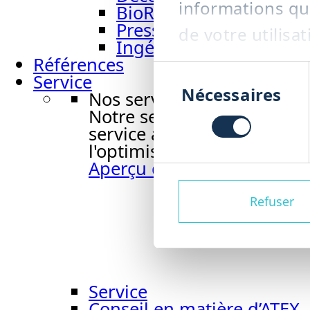
informations que
BioRefiner BRF
Presse à vis PRS
de votre utilisat
Ingénierie d’installati
Références
Sélection
Service
du
Nécessaires
Nos services
consentement
Notre service vous accompa
service à la maintenance, 
l'optimisation des processu
Aperçu du service
Refuser
Service
Conseil en matière d’ATEX