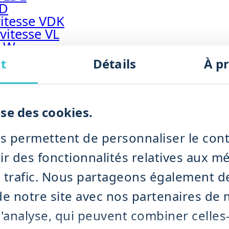
SD
itesse VDK
vitesse VL
x W
umide
t
Détails
À p
x humide
marteaux humide
humide NDK
 à moteur BIMIX
ise des cookies.
x humide IMPRA
BMS
s permettent de personnaliser le cont
ir des fonctionnalités relatives aux m
classificateur TICM
tions de broyage à sec
e trafic. Nous partageons également d
ydratation des déchets
n de notre site avec nos partenaires de
déshydratation des déchets
 et de déshydratation des déchets
d'analyse, qui peuvent combiner celles-