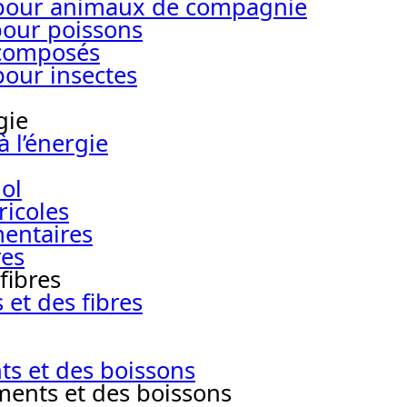
s pour animaux de compagnie
pour poissons
 composés
pour insectes
gie
 l’énergie
ol
ricoles
mentaires
res
fibres
et des fibres
ts et des boissons
ments et des boissons