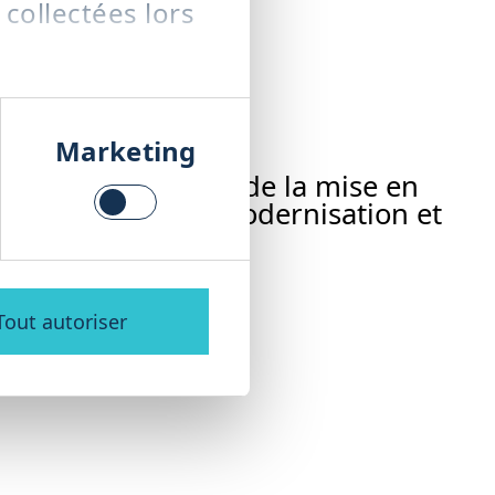
 collectées lors
Marketing
tre installation – de la mise en
s de rechange, la modernisation et
able et rentable.
Tout autoriser