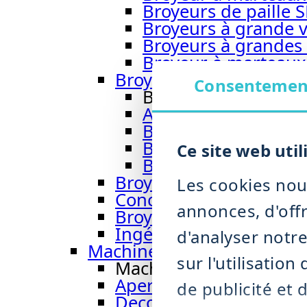
Broyeurs de paille 
Broyeurs à grande v
Broyeurs à grandes 
Broyeur à marteau
Broyeur à marteaux h
Consentemen
Broyeur à marteau
Aperçu broyeur à 
Broyeurs par voie 
Broyeur à marteaux
Ce site web util
Broyeur à marteau
Broyeur de biomasse 
Les cookies nou
Concasseur CR 900
annonces, d'offr
Broyeurs à impact avec 
Ingénierie des installa
d'analyser notr
Machines de tri et de désh
sur l'utilisatio
Machines de tri et de 
Aperçu machines de tri
de publicité et 
Deconditionneur DRM