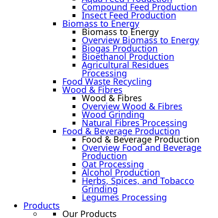
Compound Feed Production
Insect Feed Production
Biomass to Energy
Biomass to Energy
Overview Biomass to Energy
Biogas Production
Bioethanol Production
Agricultural Residues
Processing
Food Waste Recycling
Wood & Fibres
Wood & Fibres
Overview Wood & Fibres
Wood Grinding
Natural Fibres Processing
Food & Beverage Production
Food & Beverage Production
Overview Food and Beverage
Production
Oat Processing
Alcohol Production
Herbs, Spices, and Tobacco
Grinding
Legumes Processing
Products
Our Products